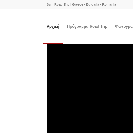
Sym Road Trip | Greece - Bulgaria - Romania
Αρχική
Πρόγραμμα Road Trip
Φωτογραφ