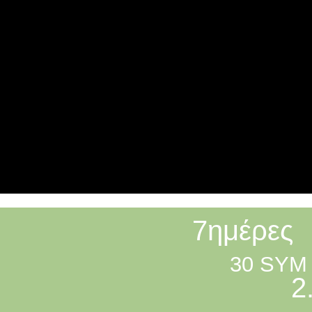
7ημέρες
30 SYM
2