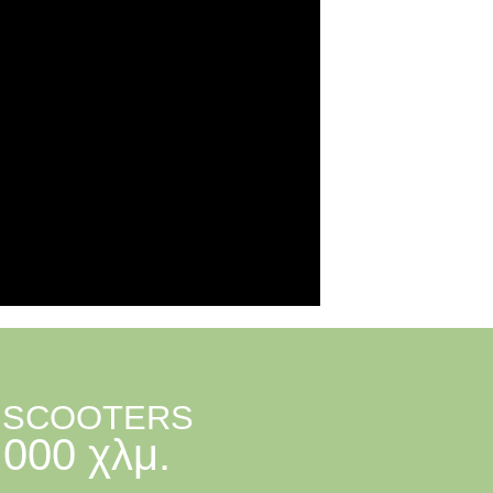
 SCOOTERS
.000 χλμ.